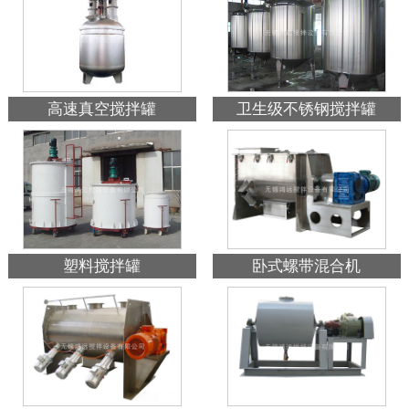
高速真空搅拌罐
卫生级不锈钢搅拌罐
塑料搅拌罐
卧式螺带混合机