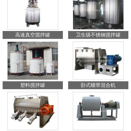
高速真空搅拌罐
卫生级不锈钢搅拌罐
塑料搅拌罐
卧式螺带混合机