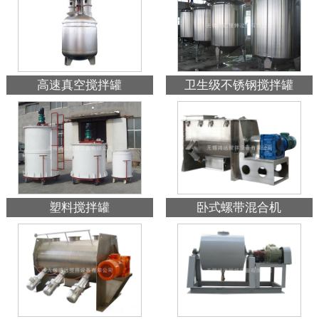
高速真空搅拌罐
卫生级不锈钢搅拌罐
塑料搅拌罐
卧式螺带混合机