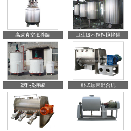
高速真空搅拌罐
卫生级不锈钢搅拌罐
塑料搅拌罐
卧式螺带混合机